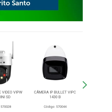
E VIDEO VIPW
CÂMERA IP BULLET VIPC
GRAVADOR 
INI SD
1430 B
MHDX 3
 570028
Código: 570044
Código: