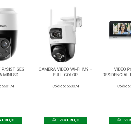
P/SIST. SEG
CAMERA VIDEO WI-FI IM9 +
VIDEO P
6 MINI SD
FULL COLOR
RESIDENCIAL 
: 560174
Código: 560074
Código:
R PREÇO
VER PREÇO
VER