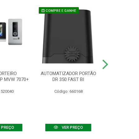
COMPRE E GANHE
ORTEIRO
AUTOMATIZADOR PORTÃO
SENSOR ATIVO
IP MVW 7070+
DR 350 FAST BI
 520040
Código: 660168
Código:
 PREÇO
VER PREÇO
VER