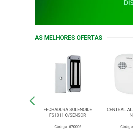
AS MELHORES OFERTAS
DOR ACESSO
FECHADURA SOLENOIDE
CENTRAL AL
 5531 MF EX
FS1011 C/SENSOR
N
: 900018
Código: 670006
Código