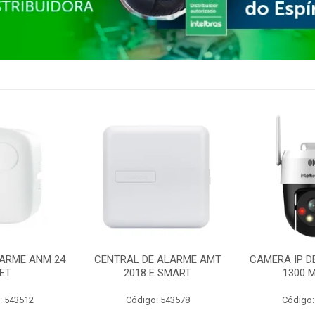
ARME ANM 24
CENTRAL DE ALARME AMT
CAMERA IP D
ET
2018 E SMART
1300 M
: 543512
Código: 543578
Código: