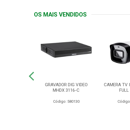
OS MAIS VENDIDOS
TTIV 600VA-
GRAVADOR DIG VIDEO
CAMERA TV I
20V
MHDX 3116-C
FULL
: 822200
Código: 580130
Código