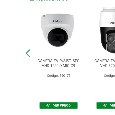
TV VHD 3520 D
CAMERA TV P/SIST. SEG
CAMERA TV 
 COLOR+
VHD 1220 D MIC G9
VHD 320
: 560108
Código: 560175
Código
R PREÇO
VER PREÇO
VE