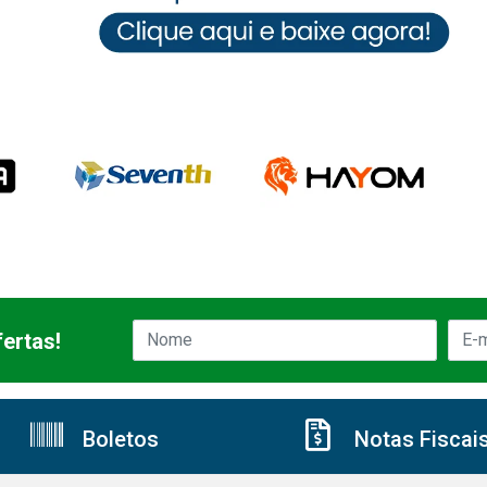
ertas!
Boletos
Notas Fiscai