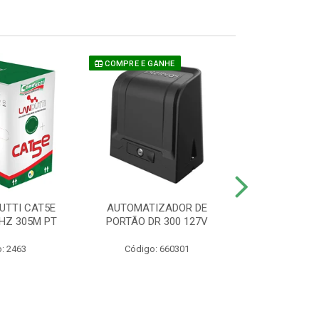
COMPRE E GANHE
UTTI CAT5E
AUTOMATIZADOR DE
CAMERA P/ S
HZ 305M PT
PORTÃO DR 300 127V
1220 BU
: 2463
Código: 660301
Código: