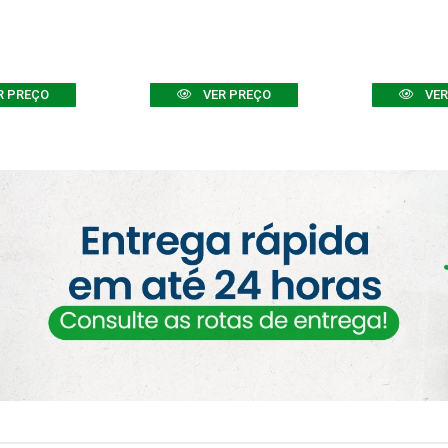
R PREÇO
VER PREÇO
VER