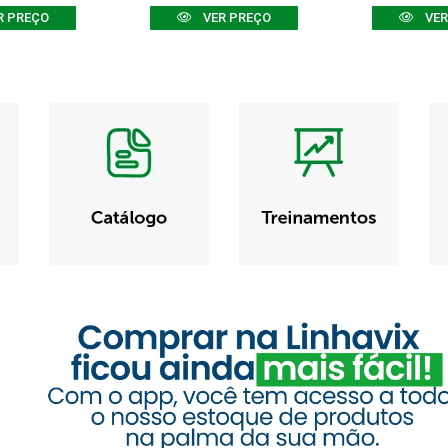
R PREÇO
VER PREÇO
VER