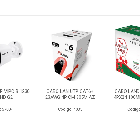
P VIPC B 1230
CABO LAN UTP CAT6+
CABO LAND
 HD G2
23AWG 4P CM 305M AZ
4PX24 100M
: 570041
Código: 4035
Código