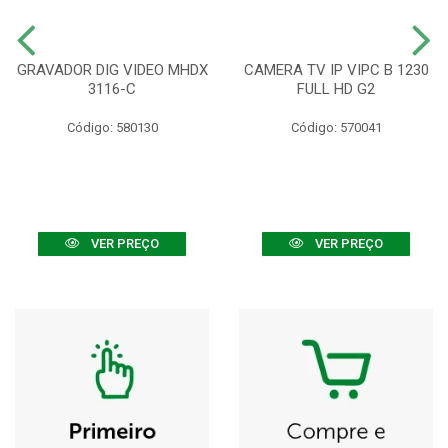
GRAVADOR DIG VIDEO MHDX
CAMERA TV IP VIPC B 1230
3116-C
FULL HD G2
Código: 580130
Código: 570041
VER PREÇO
VER PREÇO