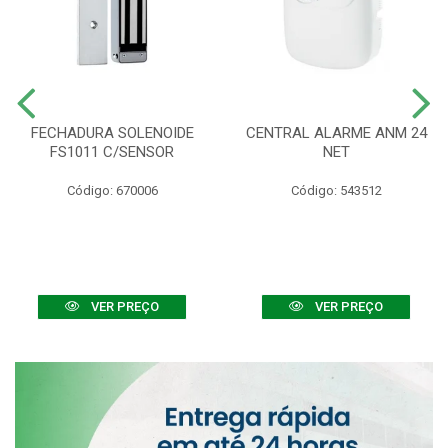
FECHADURA SOLENOIDE
CENTRAL ALARME ANM 24
FS1011 C/SENSOR
NET
Código: 670006
Código: 543512
VER PREÇO
VER PREÇO