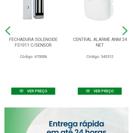
FECHADURA SOLENOIDE
CENTRAL ALARME ANM 24
FS1011 C/SENSOR
NET
Código: 670006
Código: 543512
VER PREÇO
VER PREÇO