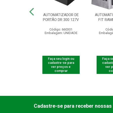
TIZ CJ KDZ 1/2
AUTOMATIZADOR DE
AUTOMATI
60HZ WAVE 2TX
PORTÃO DR 300 127V
FIT RAM
ódigo: 5312
Código: 660301
Códi
agem: UNIDADE
Embalagem: UNIDADE
Embalag
 seu login ou
Faça seu login ou
Faça se
astre-se para
cadastre-se para
cadast
er preços e
ver preços e
ver 
comprar
comprar
co
Cadastre-se para receber nossas 