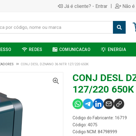
|
Já é cliente? - Entrar
Não é 
CESSO
REDES
COMUNICACAO
ENERGIA
ZADORES
CONJ DESL DZNANO 36 NITR 127/220 650K
CONJ DESL D
127/220 650K
Código do Fabricante: 16719
Código: 4075
Código NCM: 84798999