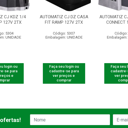
Z CJ KDZ 1/4
AUTOMATIZ CJ DZ CASA
AUTOMATIZ CJ
P 127V 2TX
FIT RAMP 127V 2TX
CONNECT 1
go: 5304
Código: 5307
Código:
em: UNIDADE
Embalagem: UNIDADE
Embalagem:
u login ou
Faça seu login ou
Faça seu 
re-se para
cadastre-se para
cadastre-
preços e
ver preços e
ver pre
mprar
comprar
comp
ofertas!