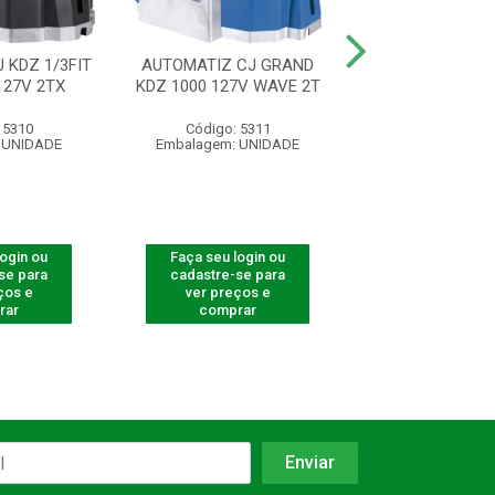
 KDZ 1/3FIT
AUTOMATIZ CJ GRAND
AUTOMATIZ CJ 
27V 2TX
KDZ 1000 127V WAVE 2T
220V 60HZ WA
 5310
Código: 5311
Código: 53
 UNIDADE
Embalagem: UNIDADE
Embalagem: U
login ou
Faça seu login ou
Faça seu log
se para
cadastre-se para
cadastre-se 
ços e
ver preços e
ver preços
rar
comprar
comprar