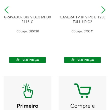
GRAVADOR DIG VIDEO MHDX
CAMERA TV IP VIPC B 1230
3116-C
FULL HD G2
Código: 580130
Código: 570041
VER PREÇO
VER PREÇO