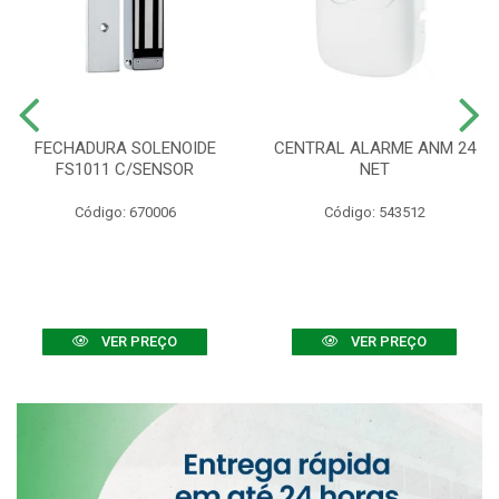
FECHADURA SOLENOIDE
CENTRAL ALARME ANM 24
FS1011 C/SENSOR
NET
Código: 670006
Código: 543512
VER PREÇO
VER PREÇO