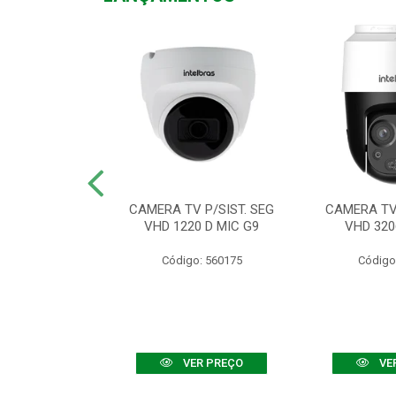
TV VHD 3520 D
CAMERA TV P/SIST. SEG
CAMERA TV 
 COLOR+
VHD 1220 D MIC G9
VHD 320
: 560108
Código: 560175
Código
R PREÇO
VER PREÇO
VE