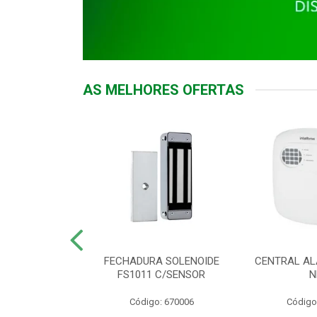
AS MELHORES OFERTAS
DOR ACESSO
FECHADURA SOLENOIDE
CENTRAL AL
 5531 MF EX
FS1011 C/SENSOR
N
: 900018
Código: 670006
Código