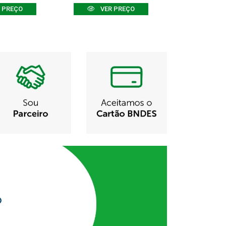
 PREÇO
VER PREÇO
VER