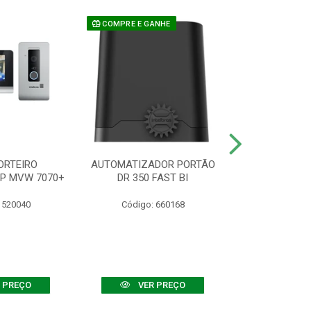
COMPRE E GANHE
ORTEIRO
AUTOMATIZADOR PORTÃO
SENSOR ATIVO
IP MVW 7070+
DR 350 FAST BI
 520040
Código: 660168
Código:
 PREÇO
VER PREÇO
VER