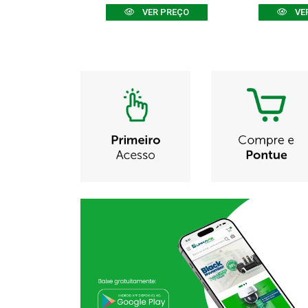
R PREÇO
VER PREÇO
VE