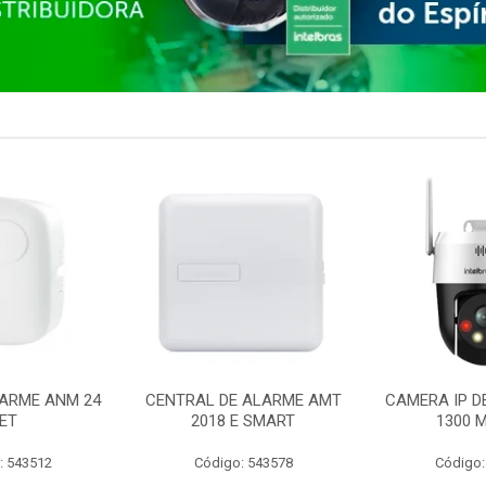
ARME ANM 24
CENTRAL DE ALARME AMT
CAMERA IP D
ET
2018 E SMART
1300 M
: 543512
Código: 543578
Código: