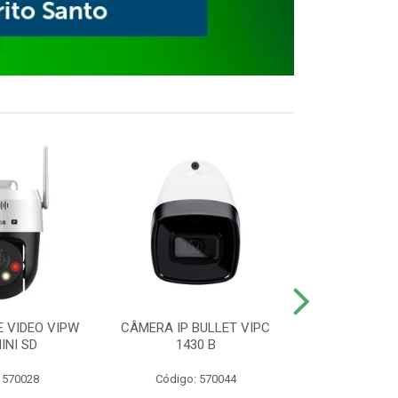
E VIDEO VIPW
CÂMERA IP BULLET VIPC
GRAVADOR 
INI SD
1430 B
MHDX 3
 570028
Código: 570044
Código: