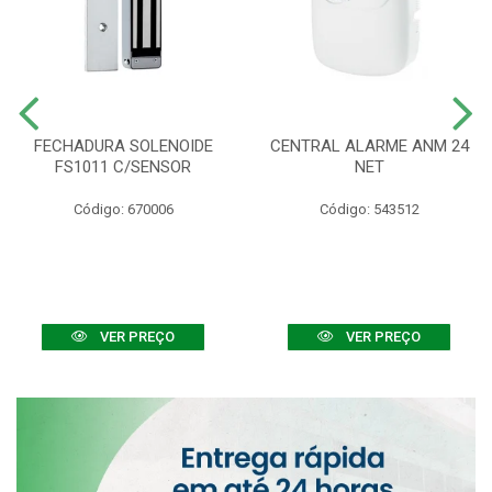
FECHADURA SOLENOIDE
CENTRAL ALARME ANM 24
FS1011 C/SENSOR
NET
Código: 670006
Código: 543512
VER PREÇO
VER PREÇO