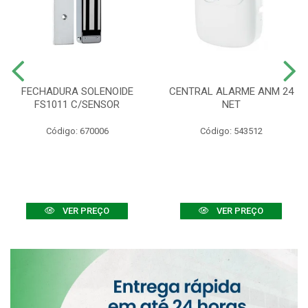
FECHADURA SOLENOIDE
CENTRAL ALARME ANM 24
FS1011 C/SENSOR
NET
Código: 670006
Código: 543512
VER PREÇO
VER PREÇO