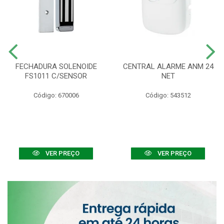
FECHADURA SOLENOIDE
CENTRAL ALARME ANM 24
FS1011 C/SENSOR
NET
Código: 670006
Código: 543512
VER PREÇO
VER PREÇO