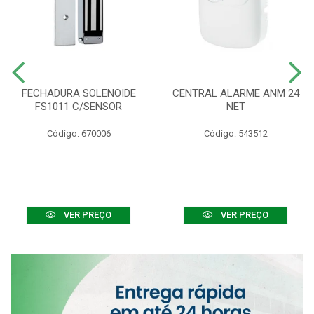
FECHADURA SOLENOIDE
CENTRAL ALARME ANM 24
FS1011 C/SENSOR
NET
Código: 670006
Código: 543512
VER PREÇO
VER PREÇO