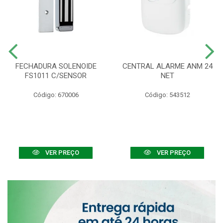
FECHADURA SOLENOIDE
CENTRAL ALARME ANM 24
FS1011 C/SENSOR
NET
Código: 670006
Código: 543512
VER PREÇO
VER PREÇO