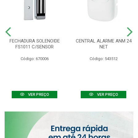
FECHADURA SOLENOIDE
CENTRAL ALARME ANM 24
FS1011 C/SENSOR
NET
Código: 670006
Código: 543512
VER PREÇO
VER PREÇO