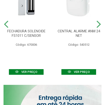
FECHADURA SOLENOIDE
CENTRAL ALARME ANM 24
FS1011 C/SENSOR
NET
Código: 670006
Código: 543512
VER PREÇO
VER PREÇO