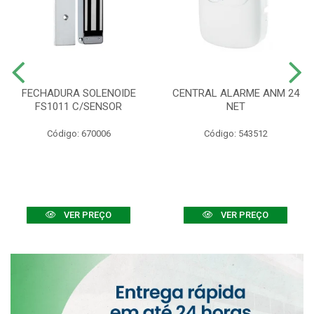
FECHADURA SOLENOIDE
CENTRAL ALARME ANM 24
FS1011 C/SENSOR
NET
Código: 670006
Código: 543512
VER PREÇO
VER PREÇO