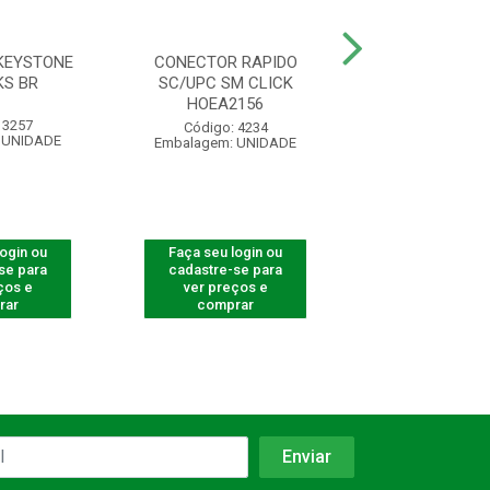
KEYSTONE
CONECTOR RAPIDO
ADAPTADOR O
KS BR
SC/UPC SM CLICK
SIMPLEX SC/AP
HOEA2156
 3257
Código: 710
Código: 4234
 UNIDADE
Embalagem: U
Embalagem: UNIDADE
login ou
Faça seu login ou
Faça seu log
se para
cadastre-se para
cadastre-se 
ços e
ver preços e
ver preços
rar
comprar
comprar