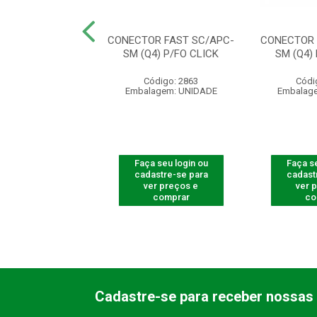
TADOR OPTICO
CONECTOR FAST SC/APC-
CONECTOR 
 SC/APC - XFA2
SM (Q4) P/FO CLICK
SM (Q4)
digo: 710011
Código: 2863
Códi
agem: UNIDADE
Embalagem: UNIDADE
Embalag
 seu login ou
Faça seu login ou
Faça se
astre-se para
cadastre-se para
cadast
er preços e
ver preços e
ver 
comprar
comprar
co
Cadastre-se para receber nossas 