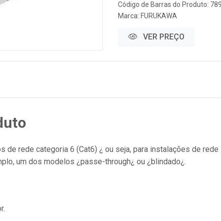
Código de Barras do Produto: 7
Marca:
FURUKAWA
VER PREÇO
duto
e rede categoria 6 (Cat6) ¿ ou seja, para instalações de rede E
plo, um dos modelos ¿passe-through¿ ou ¿blindado¿.
r.