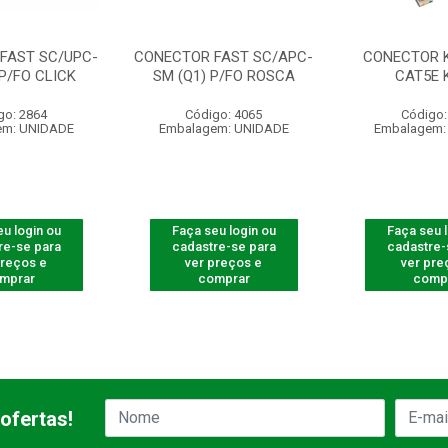
FAST SC/UPC-
CONECTOR FAST SC/APC-
CONECTOR 
 P/FO CLICK
SM (Q1) P/FO ROSCA
CAT5E 
go: 2864
Código: 4065
Código:
em: UNIDADE
Embalagem: UNIDADE
Embalagem:
u login ou
Faça seu login ou
Faça seu 
re-se para
cadastre-se para
cadastre-
preços e
ver preços e
ver pre
mprar
comprar
comp
ofertas!