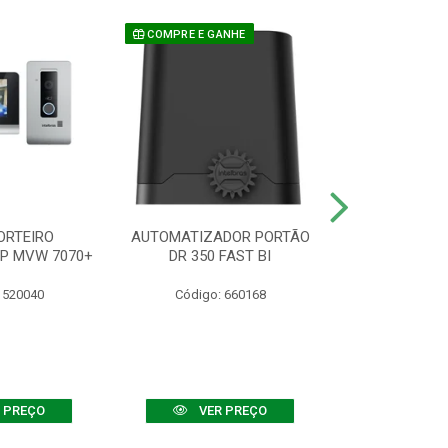
COMPRE E GANHE
ORTEIRO
AUTOMATIZADOR PORTÃO
SENSOR ATIVO
IP MVW 7070+
DR 350 FAST BI
 520040
Código: 660168
Código:
 PREÇO
VER PREÇO
VER