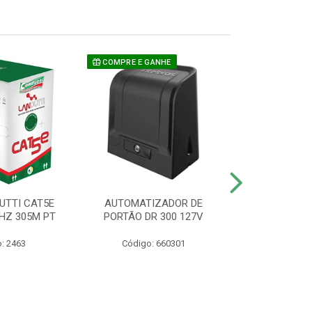
COMPRE E GANHE
UTTI CAT5E
AUTOMATIZADOR DE
CAMERA P/ S
HZ 305M PT
PORTÃO DR 300 127V
1220 BU
: 2463
Código: 660301
Código: