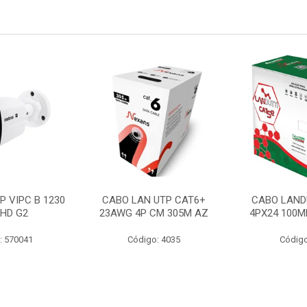
P VIPC B 1230
CABO LAN UTP CAT6+
CABO LAND
 HD G2
23AWG 4P CM 305M AZ
4PX24 100M
: 570041
Código: 4035
Código