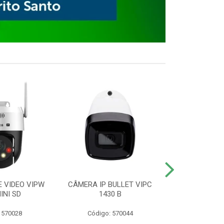
E VIDEO VIPW
CÂMERA IP BULLET VIPC
GRAVADOR 
INI SD
1430 B
MHDX 3
 570028
Código: 570044
Código: