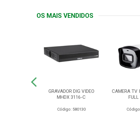
OS MAIS VENDIDOS
TTIV 600VA-
GRAVADOR DIG VIDEO
CAMERA TV I
20V
MHDX 3116-C
FULL
: 822200
Código: 580130
Código