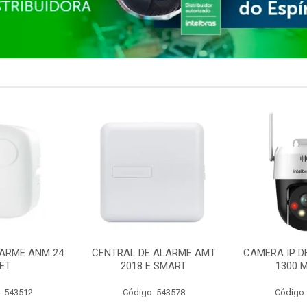
ARME ANM 24
CENTRAL DE ALARME AMT
CAMERA IP D
ET
2018 E SMART
1300 M
: 543512
Código: 543578
Código: