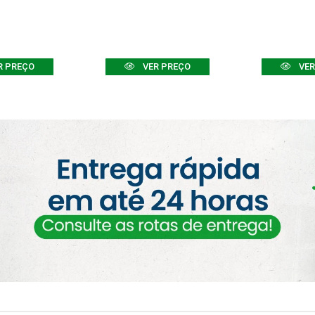
R PREÇO
VER PREÇO
VER