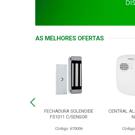
AS MELHORES OFERTAS
DOR ACESSO
FECHADURA SOLENOIDE
CENTRAL AL
 5531 MF EX
FS1011 C/SENSOR
N
: 900018
Código: 670006
Código