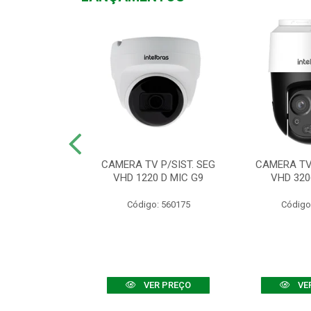
TV VHD 3520 D
CAMERA TV P/SIST. SEG
CAMERA TV 
 COLOR+
VHD 1220 D MIC G9
VHD 320
: 560108
Código: 560175
Código
R PREÇO
VER PREÇO
VE