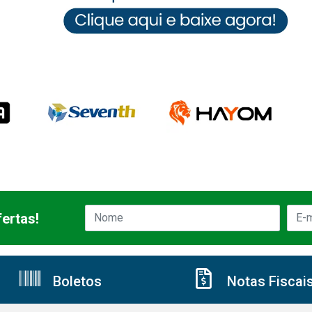
ertas!
Boletos
Notas Fiscai