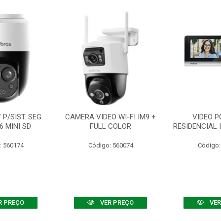
P/SIST. SEG
CAMERA VIDEO WI-FI IM9 +
VIDEO P
6 MINI SD
FULL COLOR
RESIDENCIAL 
: 560174
Código: 560074
Código:
R PREÇO
VER PREÇO
VER