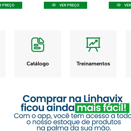
R PREÇO
VER PREÇO
VER