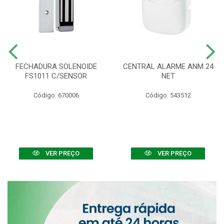
FECHADURA SOLENOIDE
CENTRAL ALARME ANM 24
FS1011 C/SENSOR
NET
Código: 670006
Código: 543512
VER PREÇO
VER PREÇO