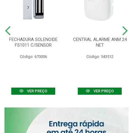
FECHADURA SOLENOIDE
CENTRAL ALARME ANM 24
FS1011 C/SENSOR
NET
Código: 670006
Código: 543512
VER PREÇO
VER PREÇO