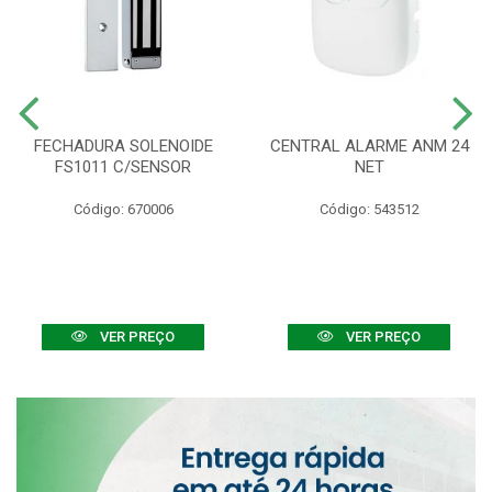
FECHADURA SOLENOIDE
CENTRAL ALARME ANM 24
FS1011 C/SENSOR
NET
Código: 670006
Código: 543512
VER PREÇO
VER PREÇO