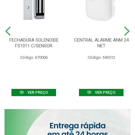
FECHADURA SOLENOIDE
CENTRAL ALARME ANM 24
FS1011 C/SENSOR
NET
Código: 670006
Código: 543512
VER PREÇO
VER PREÇO