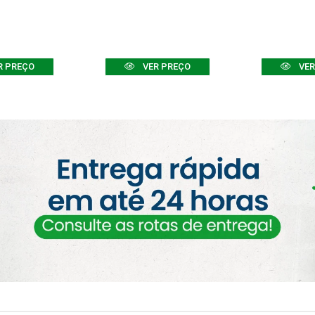
R PREÇO
VER PREÇO
VER