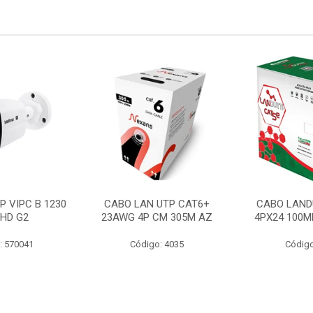
P VIPC B 1230
CABO LAN UTP CAT6+
CABO LAND
 HD G2
23AWG 4P CM 305M AZ
4PX24 100M
: 570041
Código: 4035
Código