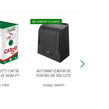
COMPRE E GANHE
UTTI CAT5E
AUTOMATIZADOR DE
CAMERA P/ S
HZ 305M PT
PORTÃO DR 300 127V
1220 BU
: 2463
Código: 660301
Código: