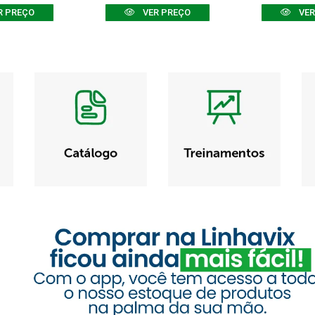
R PREÇO
VER PREÇO
VER