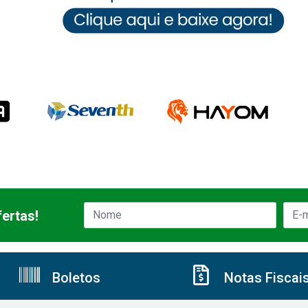
ertas!
Boletos
Notas Fiscai