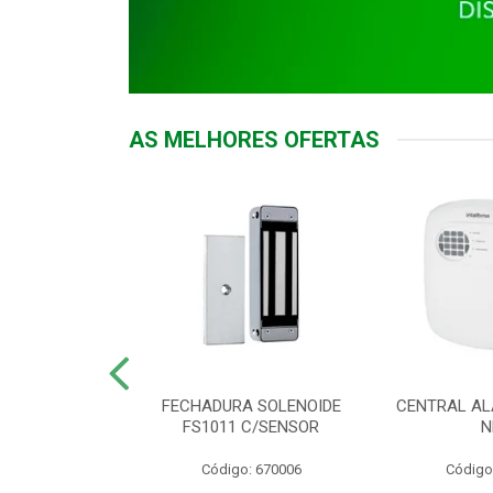
AS MELHORES OFERTAS
DOR ACESSO
FECHADURA SOLENOIDE
CENTRAL AL
 5531 MF EX
FS1011 C/SENSOR
N
: 900018
Código: 670006
Código