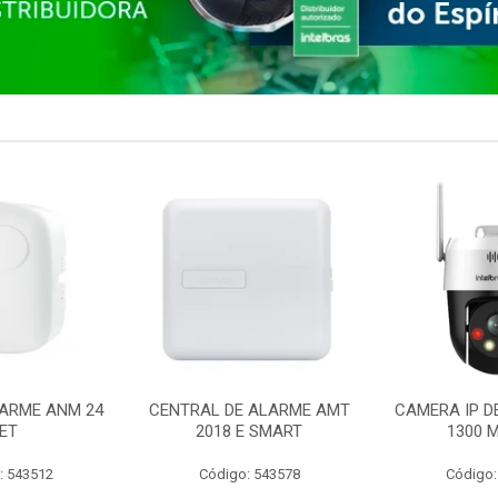
ARME ANM 24
CENTRAL DE ALARME AMT
CAMERA IP D
ET
2018 E SMART
1300 M
: 543512
Código: 543578
Código: