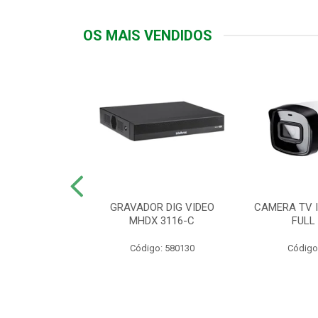
OS MAIS VENDIDOS
TTIV 600VA-
GRAVADOR DIG VIDEO
CAMERA TV I
20V
MHDX 3116-C
FULL
: 822200
Código: 580130
Código