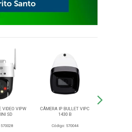
E VIDEO VIPW
CÂMERA IP BULLET VIPC
GRAVADOR 
INI SD
1430 B
MHDX 3
 570028
Código: 570044
Código: