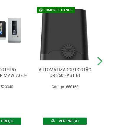
COMPRE E GANHE
ORTEIRO
AUTOMATIZADOR PORTÃO
SENSOR ATIVO
IP MVW 7070+
DR 350 FAST BI
 520040
Código: 660168
Código:
 PREÇO
VER PREÇO
VER