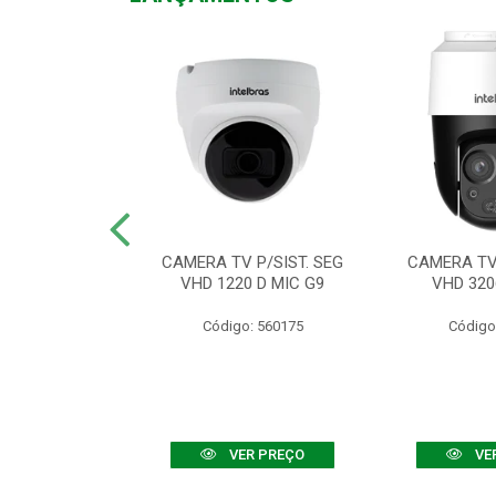
TV VHD 3520 D
CAMERA TV P/SIST. SEG
CAMERA TV 
 COLOR+
VHD 1220 D MIC G9
VHD 320
: 560108
Código: 560175
Código
R PREÇO
VER PREÇO
VE