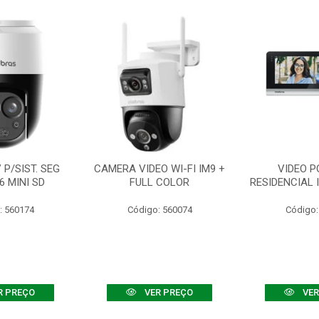
P/SIST. SEG
CAMERA VIDEO WI-FI IM9 +
VIDEO P
6 MINI SD
FULL COLOR
RESIDENCIAL 
: 560174
Código: 560074
Código:
R PREÇO
VER PREÇO
VER