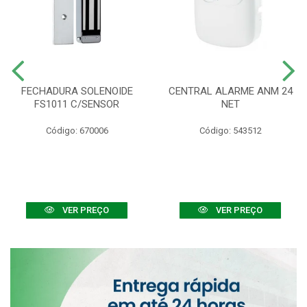
FECHADURA SOLENOIDE
CENTRAL ALARME ANM 24
FS1011 C/SENSOR
NET
Código: 670006
Código: 543512
VER PREÇO
VER PREÇO