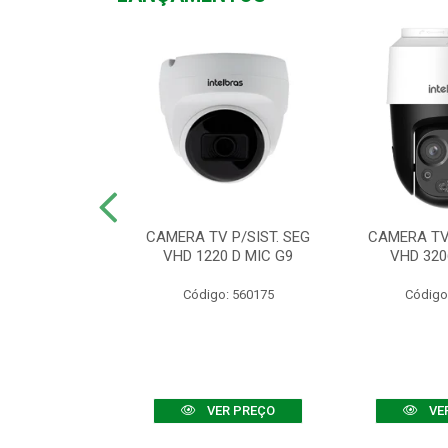
TV VHD 3520 D
CAMERA TV P/SIST. SEG
CAMERA TV 
 COLOR+
VHD 1220 D MIC G9
VHD 320
: 560108
Código: 560175
Código
R PREÇO
VER PREÇO
VE