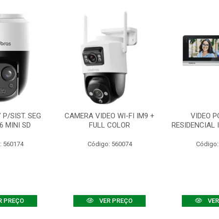
P/SIST. SEG
CAMERA VIDEO WI-FI IM9 +
VIDEO P
6 MINI SD
FULL COLOR
RESIDENCIAL 
: 560174
Código: 560074
Código:
R PREÇO
VER PREÇO
VER