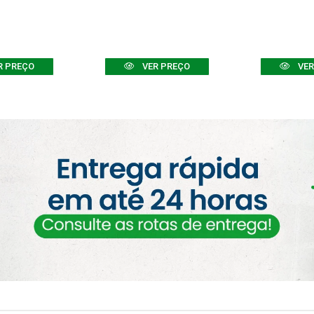
R PREÇO
VER PREÇO
VER