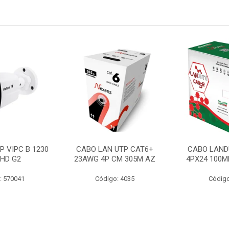
P VIPC B 1230
CABO LAN UTP CAT6+
CABO LAND
 HD G2
23AWG 4P CM 305M AZ
4PX24 100M
: 570041
Código: 4035
Código