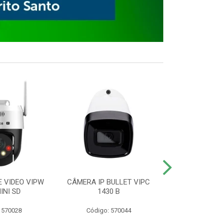
E VIDEO VIPW
CÂMERA IP BULLET VIPC
GRAVADOR 
INI SD
1430 B
MHDX 3
 570028
Código: 570044
Código: