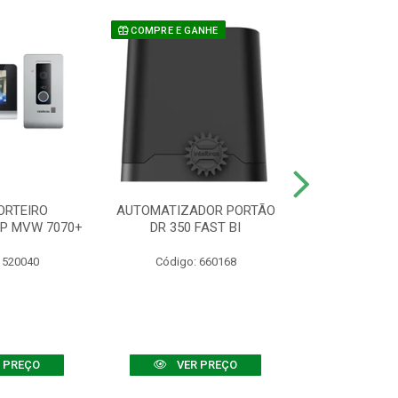
COMPRE E GANHE
ORTEIRO
AUTOMATIZADOR PORTÃO
SENSOR ATIVO
IP MVW 7070+
DR 350 FAST BI
 520040
Código: 660168
Código:
 PREÇO
VER PREÇO
VER