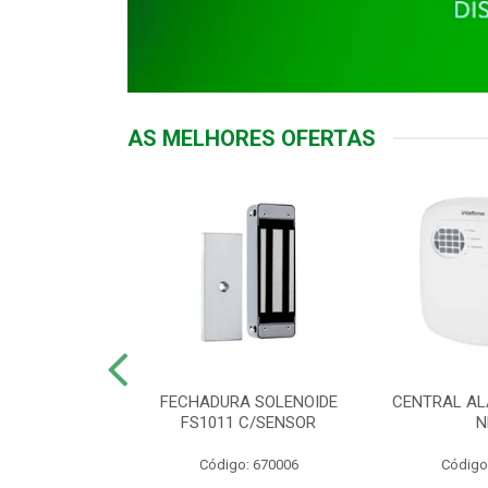
AS MELHORES OFERTAS
DOR ACESSO
FECHADURA SOLENOIDE
CENTRAL AL
 5531 MF EX
FS1011 C/SENSOR
N
: 900018
Código: 670006
Código