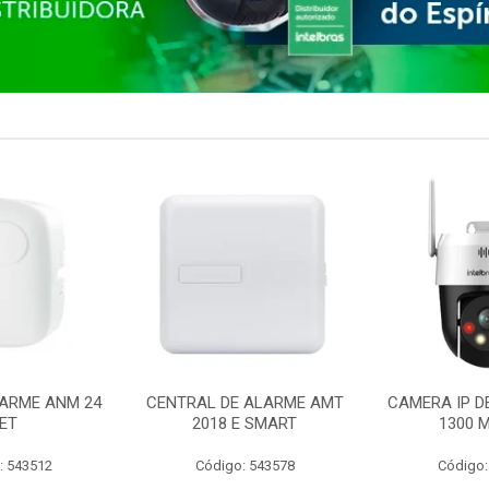
ARME ANM 24
CENTRAL DE ALARME AMT
CAMERA IP D
ET
2018 E SMART
1300 M
: 543512
Código: 543578
Código: