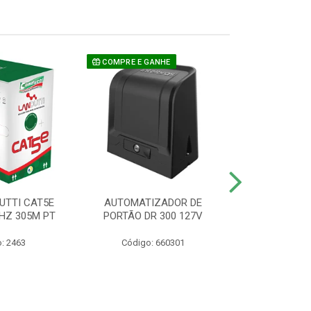
COMPRE E GANHE
UTTI CAT5E
AUTOMATIZADOR DE
CAMERA P/ S
HZ 305M PT
PORTÃO DR 300 127V
1220 BU
: 2463
Código: 660301
Código: