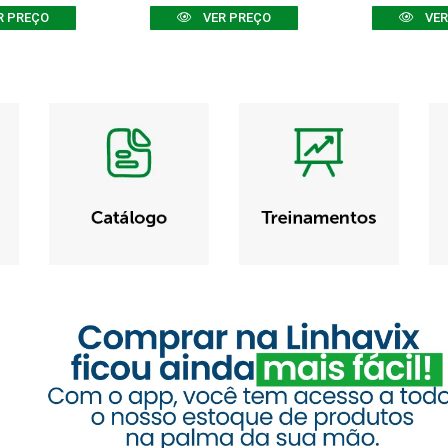
R PREÇO
VER PREÇO
VER