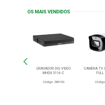
OS MAIS VENDIDOS
TTIV 600VA-
GRAVADOR DIG VIDEO
CAMERA TV I
20V
MHDX 3116-C
FULL
: 822200
Código: 580130
Código