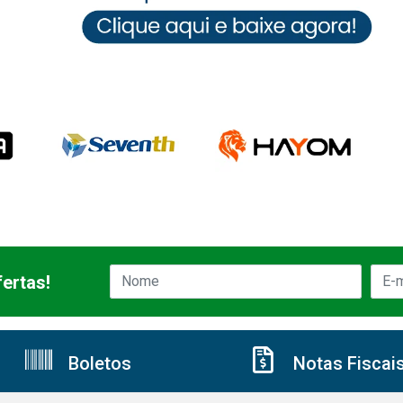
ertas!
Boletos
Notas Fiscai