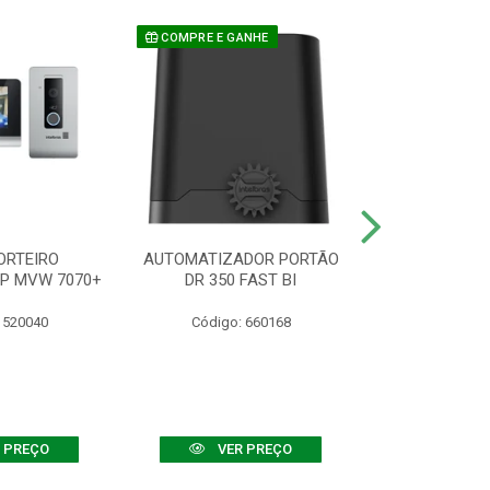
COMPRE E GANHE
ORTEIRO
AUTOMATIZADOR PORTÃO
SENSOR ATIVO
IP MVW 7070+
DR 350 FAST BI
 520040
Código: 660168
Código:
 PREÇO
VER PREÇO
VER