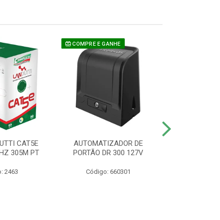
COMPRE E GANHE
UTTI CAT5E
AUTOMATIZADOR DE
CAMERA P/ S
HZ 305M PT
PORTÃO DR 300 127V
1220 BU
: 2463
Código: 660301
Código: