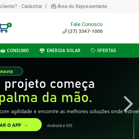
|
cliente? - Cadastrar
Área do Representante
Fale Conosco
0
(27) 3347-1000
CONSUMO
ENERGIA SOLAR
OFERTAS