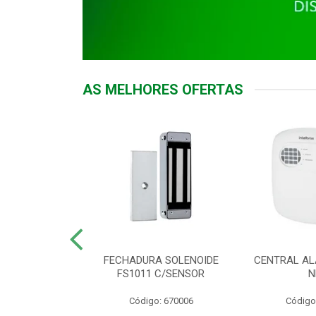
AS MELHORES OFERTAS
DOR ACESSO
FECHADURA SOLENOIDE
CENTRAL AL
 5531 MF EX
FS1011 C/SENSOR
N
: 900018
Código: 670006
Código