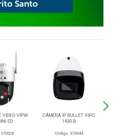
E VIDEO VIPW
CÂMERA IP BULLET VIPC
GRAVADOR 
INI SD
1430 B
MHDX 3
 570028
Código: 570044
Código: