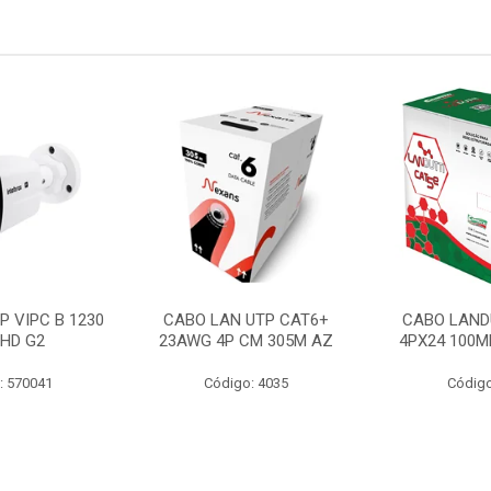
P VIPC B 1230
CABO LAN UTP CAT6+
CABO LAND
 HD G2
23AWG 4P CM 305M AZ
4PX24 100M
: 570041
Código: 4035
Código