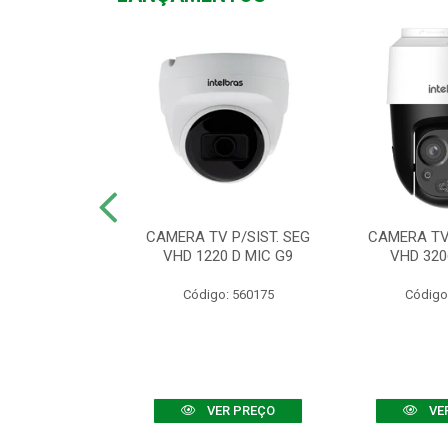
TV VHD 3520 D
CAMERA TV P/SIST. SEG
CAMERA TV 
 COLOR+
VHD 1220 D MIC G9
VHD 320
: 560108
Código: 560175
Código
R PREÇO
VER PREÇO
VE