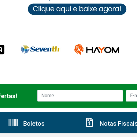
ertas!
Boletos
Notas Fiscai