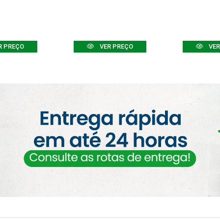
R PREÇO
VER PREÇO
VER