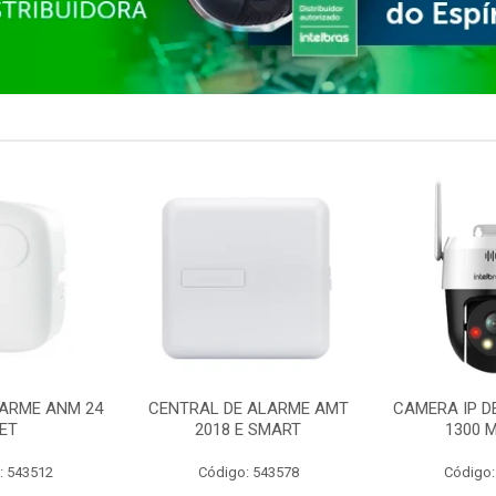
ARME ANM 24
CENTRAL DE ALARME AMT
CAMERA IP D
ET
2018 E SMART
1300 M
: 543512
Código: 543578
Código: