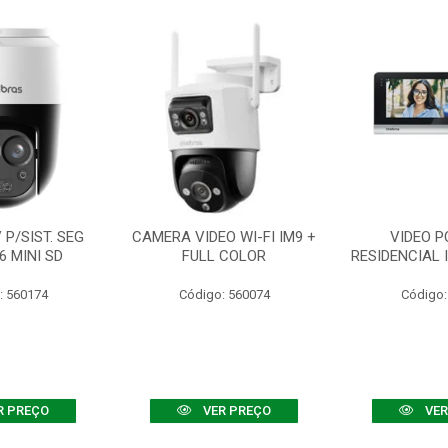
P/SIST. SEG
CAMERA VIDEO WI-FI IM9 +
VIDEO P
6 MINI SD
FULL COLOR
RESIDENCIAL 
: 560174
Código: 560074
Código:
R PREÇO
VER PREÇO
VER