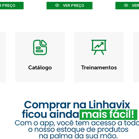
R PREÇO
VER PREÇO
VER