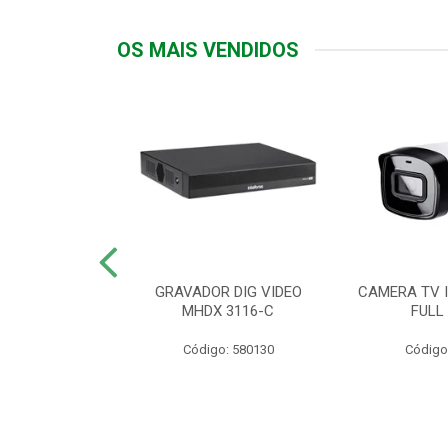
OS MAIS VENDIDOS
TTIV 600VA-
GRAVADOR DIG VIDEO
CAMERA TV I
20V
MHDX 3116-C
FULL
: 822200
Código: 580130
Código