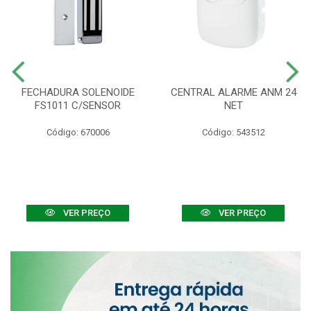
FECHADURA SOLENOIDE
CENTRAL ALARME ANM 24
FS1011 C/SENSOR
NET
Código: 670006
Código: 543512
VER PREÇO
VER PREÇO