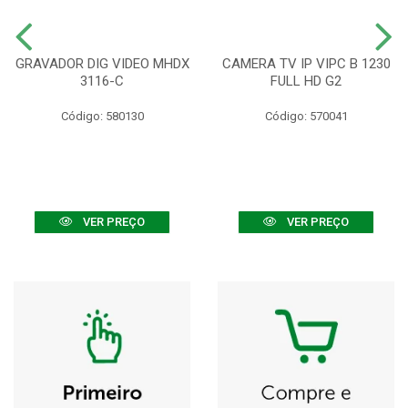
GRAVADOR DIG VIDEO MHDX
CAMERA TV IP VIPC B 1230
3116-C
FULL HD G2
Código: 580130
Código: 570041
VER PREÇO
VER PREÇO