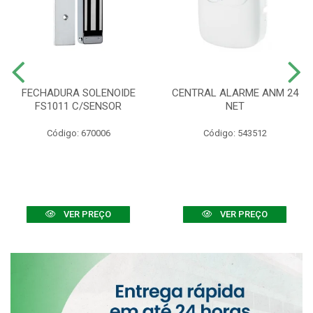
FECHADURA SOLENOIDE
CENTRAL ALARME ANM 24
FS1011 C/SENSOR
NET
Código: 670006
Código: 543512
VER PREÇO
VER PREÇO