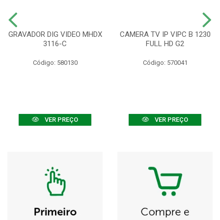
GRAVADOR DIG VIDEO MHDX
CAMERA TV IP VIPC B 1230
3116-C
FULL HD G2
Código: 580130
Código: 570041
VER PREÇO
VER PREÇO