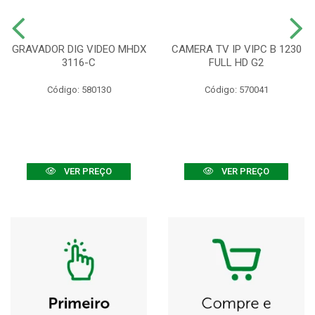
GRAVADOR DIG VIDEO MHDX
CAMERA TV IP VIPC B 1230
3116-C
FULL HD G2
Código: 580130
Código: 570041
VER PREÇO
VER PREÇO