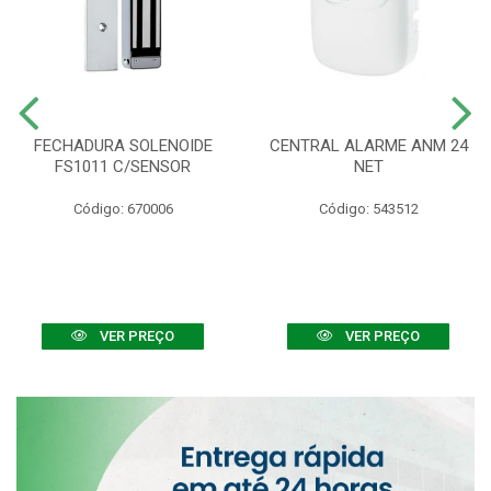
FECHADURA SOLENOIDE
CENTRAL ALARME ANM 24
FS1011 C/SENSOR
NET
Código: 670006
Código: 543512
VER PREÇO
VER PREÇO