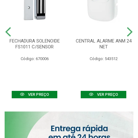
FECHADURA SOLENOIDE
CENTRAL ALARME ANM 24
FS1011 C/SENSOR
NET
Código: 670006
Código: 543512
VER PREÇO
VER PREÇO