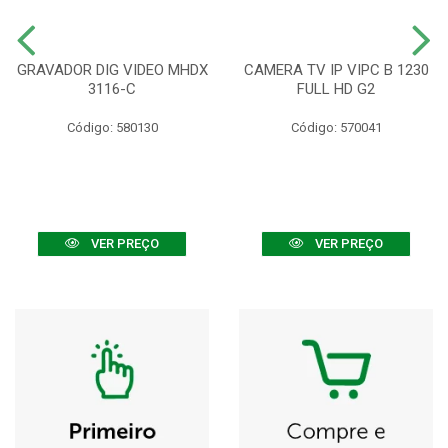
GRAVADOR DIG VIDEO MHDX
CAMERA TV IP VIPC B 1230
3116-C
FULL HD G2
Código: 580130
Código: 570041
VER PREÇO
VER PREÇO