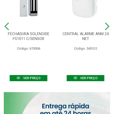
FECHADURA SOLENOIDE
CENTRAL ALARME ANM 24
FS1011 C/SENSOR
NET
Código: 670006
Código: 543512
VER PREÇO
VER PREÇO