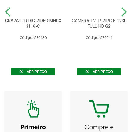
GRAVADOR DIG VIDEO MHDX
CAMERA TV IP VIPC B 1230
3116-C
FULL HD G2
Código: 580130
Código: 570041
VER PREÇO
VER PREÇO