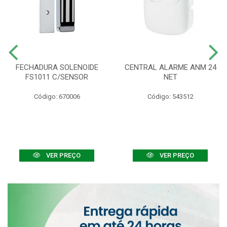
FECHADURA SOLENOIDE
CENTRAL ALARME ANM 24
FS1011 C/SENSOR
NET
Código: 670006
Código: 543512
VER PREÇO
VER PREÇO