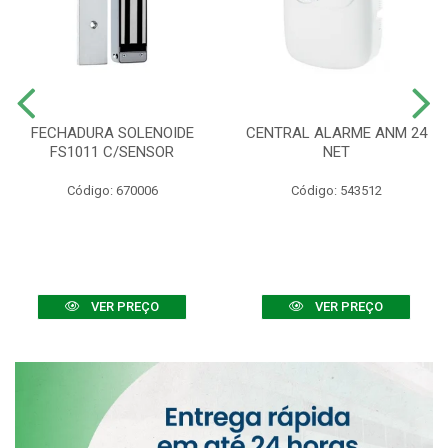
FECHADURA SOLENOIDE
CENTRAL ALARME ANM 24
FS1011 C/SENSOR
NET
Código: 670006
Código: 543512
VER PREÇO
VER PREÇO