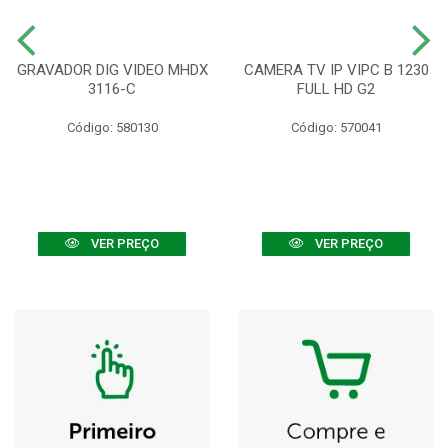
GRAVADOR DIG VIDEO MHDX
CAMERA TV IP VIPC B 1230
3116-C
FULL HD G2
Código: 580130
Código: 570041
VER PREÇO
VER PREÇO