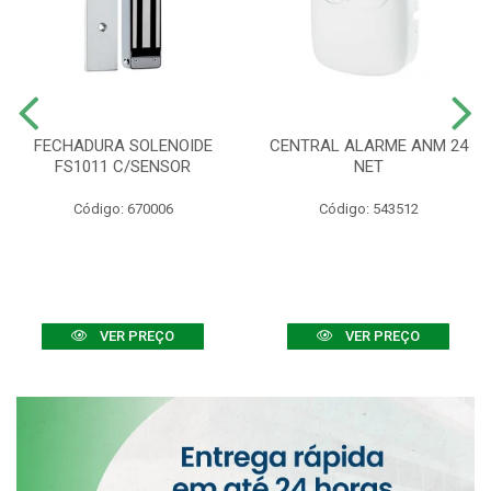
FECHADURA SOLENOIDE
CENTRAL ALARME ANM 24
FS1011 C/SENSOR
NET
Código: 670006
Código: 543512
VER PREÇO
VER PREÇO