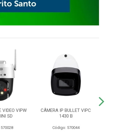
E VIDEO VIPW
CÂMERA IP BULLET VIPC
GRAVADOR 
INI SD
1430 B
MHDX 3
 570028
Código: 570044
Código: