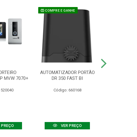
COMPRE E GANHE
ORTEIRO
AUTOMATIZADOR PORTÃO
SENSOR ATIVO
IP MVW 7070+
DR 350 FAST BI
 520040
Código: 660168
Código:
 PREÇO
VER PREÇO
VER