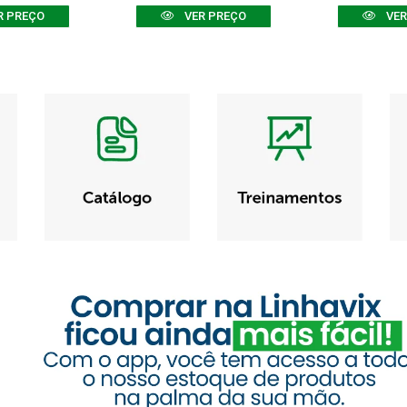
R PREÇO
VER PREÇO
VER