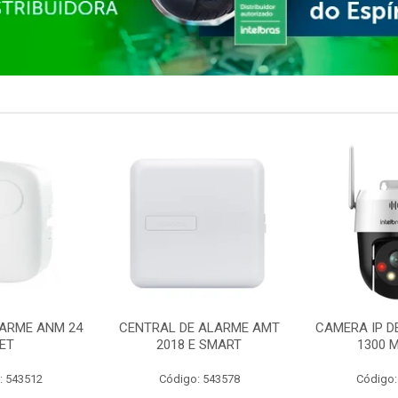
ARME ANM 24
CENTRAL DE ALARME AMT
CAMERA IP D
ET
2018 E SMART
1300 M
: 543512
Código: 543578
Código: