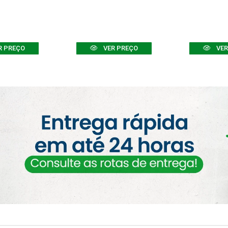
R PREÇO
VER PREÇO
VER