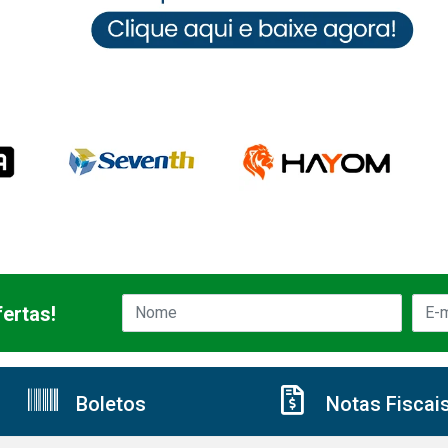
ertas!
Boletos
Notas Fiscai