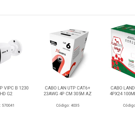
P VIPC B 1230
CABO LAN UTP CAT6+
CABO LAND
 HD G2
23AWG 4P CM 305M AZ
4PX24 100M
: 570041
Código: 4035
Código