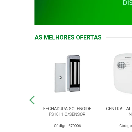
AS MELHORES OFERTAS
DOR ACESSO
FECHADURA SOLENOIDE
CENTRAL AL
 5531 MF EX
FS1011 C/SENSOR
N
: 900018
Código: 670006
Código