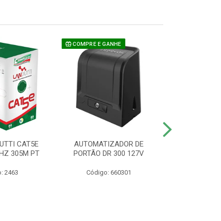
COMPRE E GANHE
UTTI CAT5E
AUTOMATIZADOR DE
CAMERA P/ S
HZ 305M PT
PORTÃO DR 300 127V
1220 BU
: 2463
Código: 660301
Código: