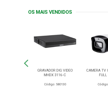
OS MAIS VENDIDOS
TTIV 600VA-
GRAVADOR DIG VIDEO
CAMERA TV I
20V
MHDX 3116-C
FULL
: 822200
Código: 580130
Código