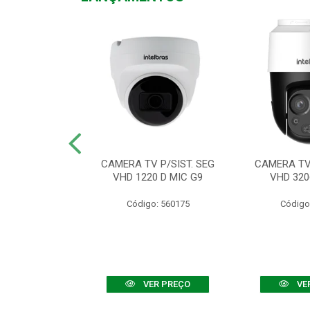
TV VHD 3520 D
CAMERA TV P/SIST. SEG
CAMERA TV 
 COLOR+
VHD 1220 D MIC G9
VHD 320
: 560108
Código: 560175
Código
R PREÇO
VER PREÇO
VE