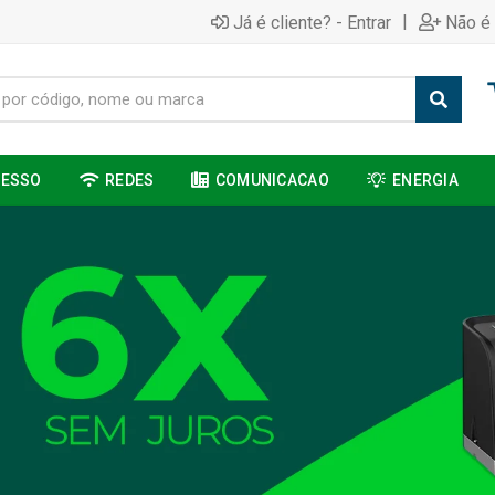
|
Já é cliente? - Entrar
Não é 
CESSO
REDES
COMUNICACAO
ENERGIA