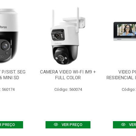
P/SIST. SEG
CAMERA VIDEO WI-FI IM9 +
VIDEO P
6 MINI SD
FULL COLOR
RESIDENCIAL 
: 560174
Código: 560074
Código:
R PREÇO
VER PREÇO
VER