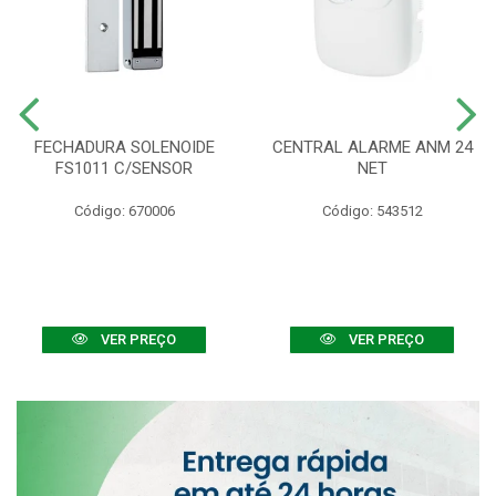
FECHADURA SOLENOIDE
CENTRAL ALARME ANM 24
FS1011 C/SENSOR
NET
Código: 670006
Código: 543512
VER PREÇO
VER PREÇO