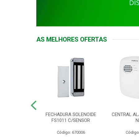
AS MELHORES OFERTAS
DOR ACESSO
FECHADURA SOLENOIDE
CENTRAL AL
 5531 MF EX
FS1011 C/SENSOR
N
: 900018
Código: 670006
Código