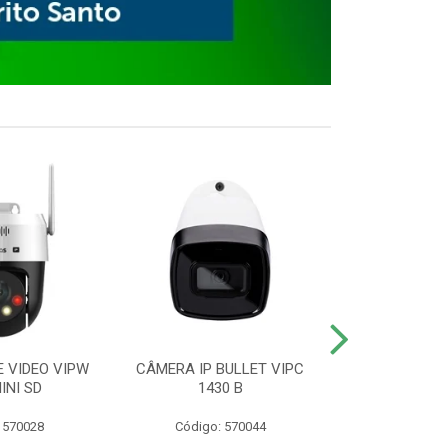
E VIDEO VIPW
CÂMERA IP BULLET VIPC
GRAVADOR 
INI SD
1430 B
MHDX 3
 570028
Código: 570044
Código: