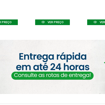
R PREÇO
VER PREÇO
VER