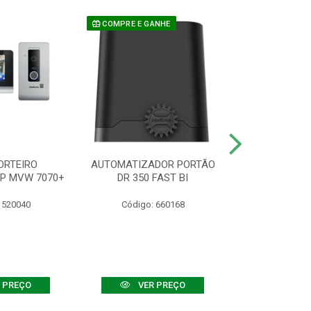
COMPRE E GANHE
ORTEIRO
AUTOMATIZADOR PORTÃO
SENSOR ATIVO
IP MVW 7070+
DR 350 FAST BI
 520040
Código: 660168
Código:
 PREÇO
VER PREÇO
VER