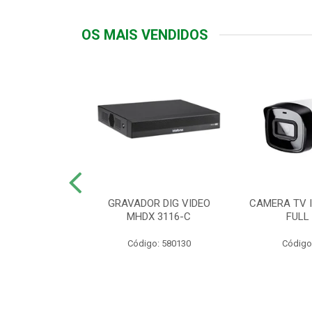
OS MAIS VENDIDOS
TTIV 600VA-
GRAVADOR DIG VIDEO
CAMERA TV I
20V
MHDX 3116-C
FULL
: 822200
Código: 580130
Código