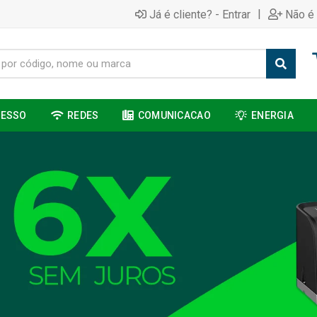
|
Já é cliente? - Entrar
Não é 
CESSO
REDES
COMUNICACAO
ENERGIA