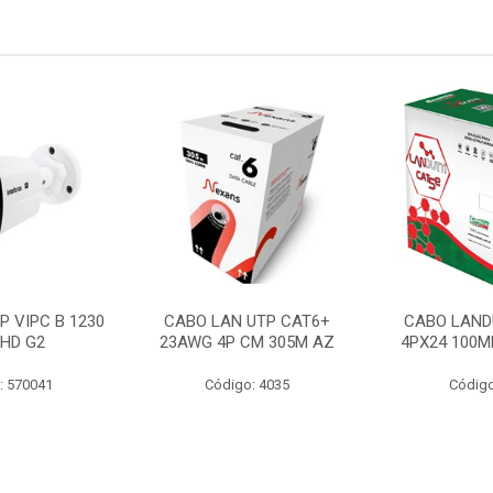
P VIPC B 1230
CABO LAN UTP CAT6+
CABO LAND
 HD G2
23AWG 4P CM 305M AZ
4PX24 100M
: 570041
Código: 4035
Código