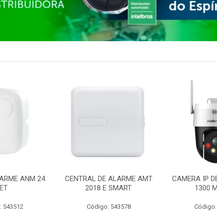
ARME ANM 24
CENTRAL DE ALARME AMT
CAMERA IP D
ET
2018 E SMART
1300 M
: 543512
Código: 543578
Código: