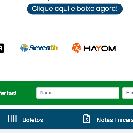
ertas!
Boletos
Notas Fiscai