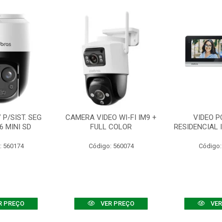
P/SIST. SEG
CAMERA VIDEO WI-FI IM9 +
VIDEO P
6 MINI SD
FULL COLOR
RESIDENCIAL 
: 560174
Código: 560074
Código:
R PREÇO
VER PREÇO
VER