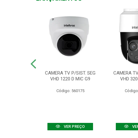
TV VHD 3520 D
CAMERA TV P/SIST. SEG
CAMERA TV 
 COLOR+
VHD 1220 D MIC G9
VHD 320
: 560108
Código: 560175
Código
R PREÇO
VER PREÇO
VE