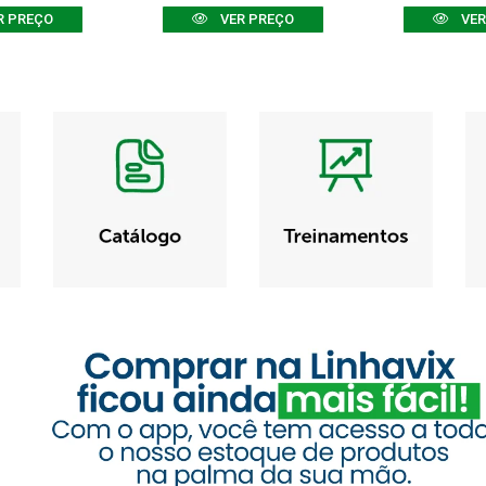
R PREÇO
VER PREÇO
VER