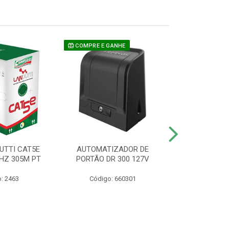
COMPRE E GANHE
UTTI CAT5E
AUTOMATIZADOR DE
CAMERA P/ S
HZ 305M PT
PORTÃO DR 300 127V
1220 BU
: 2463
Código: 660301
Código: