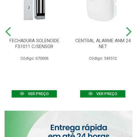
FECHADURA SOLENOIDE
CENTRAL ALARME ANM 24
FS1011 C/SENSOR
NET
Código: 670006
Código: 543512
VER PREÇO
VER PREÇO