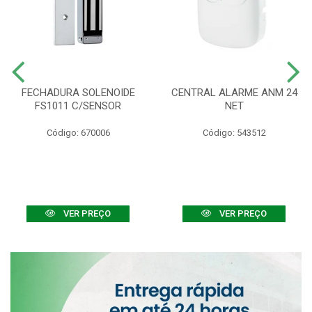
FECHADURA SOLENOIDE
CENTRAL ALARME ANM 24
FS1011 C/SENSOR
NET
Código: 670006
Código: 543512
VER PREÇO
VER PREÇO