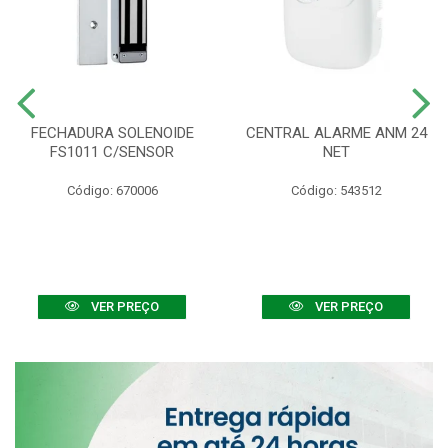
FECHADURA SOLENOIDE
CENTRAL ALARME ANM 24
FS1011 C/SENSOR
NET
Código: 670006
Código: 543512
VER PREÇO
VER PREÇO