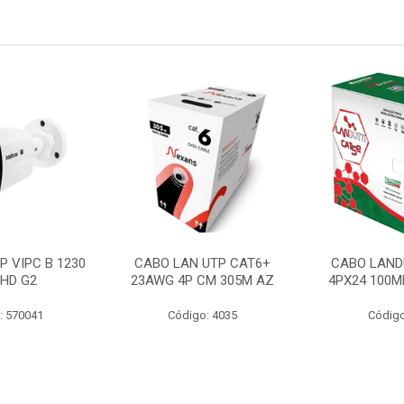
P VIPC B 1230
CABO LAN UTP CAT6+
CABO LAND
 HD G2
23AWG 4P CM 305M AZ
4PX24 100M
: 570041
Código: 4035
Código