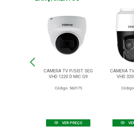
TV VHD 3520 D
CAMERA TV P/SIST. SEG
CAMERA TV 
 COLOR+
VHD 1220 D MIC G9
VHD 320
: 560108
Código: 560175
Código
R PREÇO
VER PREÇO
VE