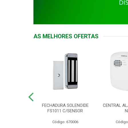
AS MELHORES OFERTAS
DOR ACESSO
FECHADURA SOLENOIDE
CENTRAL AL
 5531 MF EX
FS1011 C/SENSOR
N
: 900018
Código: 670006
Código