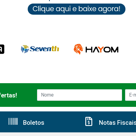
ertas!
Boletos
Notas Fiscai