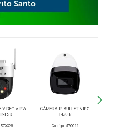
E VIDEO VIPW
CÂMERA IP BULLET VIPC
GRAVADOR 
INI SD
1430 B
MHDX 3
 570028
Código: 570044
Código: