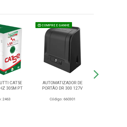
COMPRE E GANHE
UTTI CAT5E
AUTOMATIZADOR DE
CAMERA P/ S
HZ 305M PT
PORTÃO DR 300 127V
1220 BU
: 2463
Código: 660301
Código: