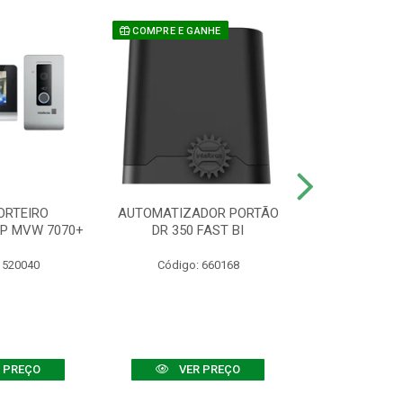
COMPRE E GANHE
ORTEIRO
AUTOMATIZADOR PORTÃO
SENSOR ATIVO
IP MVW 7070+
DR 350 FAST BI
 520040
Código: 660168
Código:
 PREÇO
VER PREÇO
VER