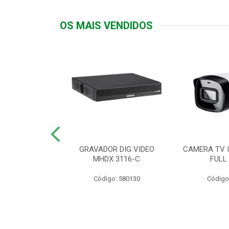
OS MAIS VENDIDOS
TTIV 600VA-
GRAVADOR DIG VIDEO
CAMERA TV I
20V
MHDX 3116-C
FULL
: 822200
Código: 580130
Código