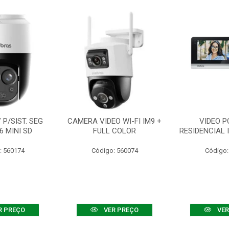
P/SIST. SEG
CAMERA VIDEO WI-FI IM9 +
VIDEO P
6 MINI SD
FULL COLOR
RESIDENCIAL 
: 560174
Código: 560074
Código:
R PREÇO
VER PREÇO
VER