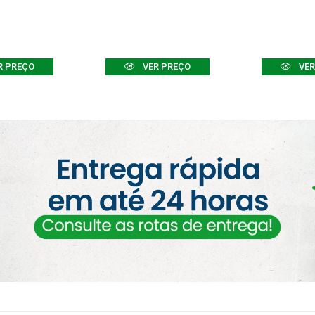
R PREÇO
VER PREÇO
VER