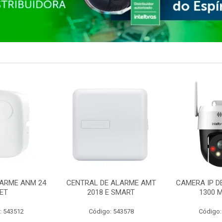
ARME ANM 24
CENTRAL DE ALARME AMT
CAMERA IP D
ET
2018 E SMART
1300 M
: 543512
Código: 543578
Código: