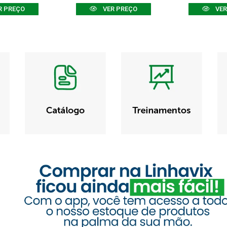
R PREÇO
VER PREÇO
VER