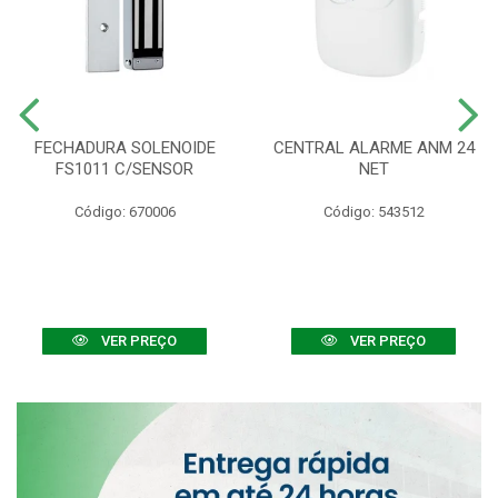
FECHADURA SOLENOIDE
CENTRAL ALARME ANM 24
FS1011 C/SENSOR
NET
Código: 670006
Código: 543512
VER PREÇO
VER PREÇO