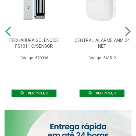
FECHADURA SOLENOIDE
CENTRAL ALARME ANM 24
FS1011 C/SENSOR
NET
Código: 670006
Código: 543512
VER PREÇO
VER PREÇO