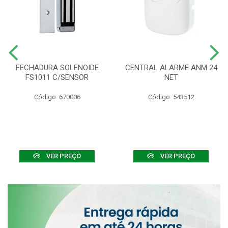
FECHADURA SOLENOIDE
CENTRAL ALARME ANM 24
FS1011 C/SENSOR
NET
Código: 670006
Código: 543512
VER PREÇO
VER PREÇO