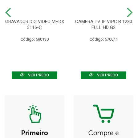
GRAVADOR DIG VIDEO MHDX
CAMERA TV IP VIPC B 1230
3116-C
FULL HD G2
Código: 580130
Código: 570041
VER PREÇO
VER PREÇO