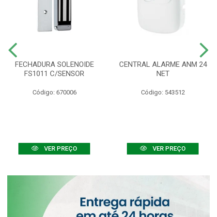
FECHADURA SOLENOIDE
CENTRAL ALARME ANM 24
FS1011 C/SENSOR
NET
Código: 670006
Código: 543512
VER PREÇO
VER PREÇO