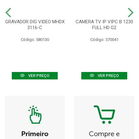
GRAVADOR DIG VIDEO MHDX
CAMERA TV IP VIPC B 1230
3116-C
FULL HD G2
Código: 580130
Código: 570041
VER PREÇO
VER PREÇO