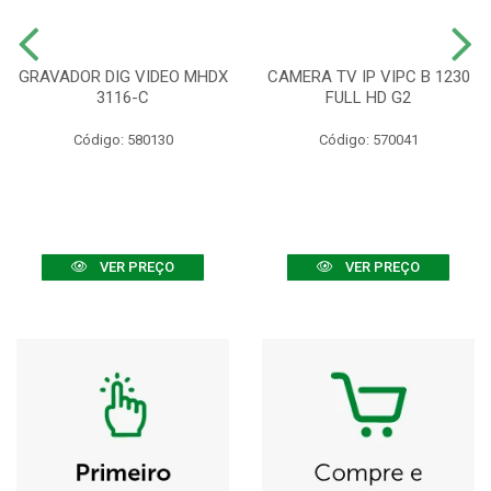
GRAVADOR DIG VIDEO MHDX
CAMERA TV IP VIPC B 1230
3116-C
FULL HD G2
Código: 580130
Código: 570041
VER PREÇO
VER PREÇO