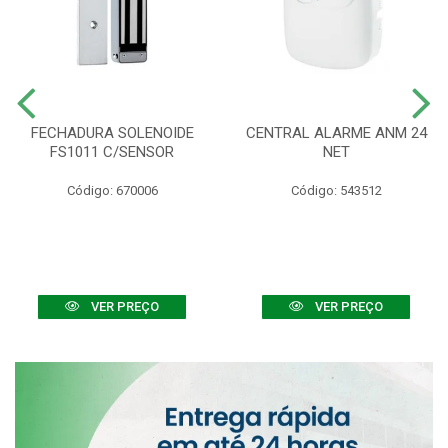
FECHADURA SOLENOIDE
CENTRAL ALARME ANM 24
FS1011 C/SENSOR
NET
Código: 670006
Código: 543512
VER PREÇO
VER PREÇO