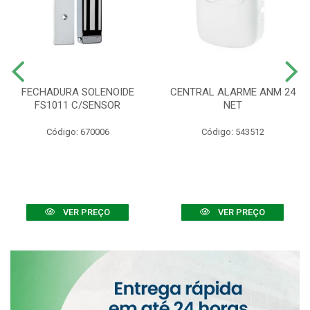
FECHADURA SOLENOIDE
CENTRAL ALARME ANM 24
FS1011 C/SENSOR
NET
Código: 670006
Código: 543512
VER PREÇO
VER PREÇO