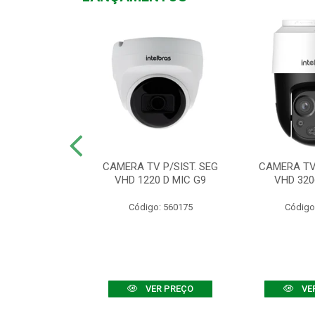
TV VHD 3520 D
CAMERA TV P/SIST. SEG
CAMERA TV 
 COLOR+
VHD 1220 D MIC G9
VHD 320
: 560108
Código: 560175
Código
R PREÇO
VER PREÇO
VE