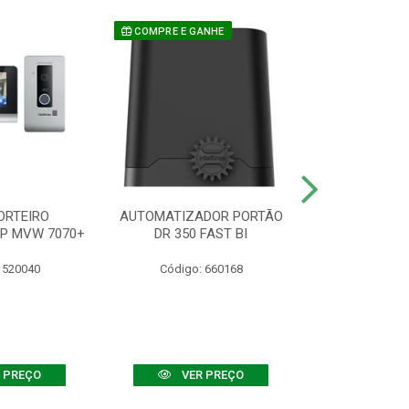
COMPRE E GANHE
ORTEIRO
AUTOMATIZADOR PORTÃO
SENSOR ATIVO
IP MVW 7070+
DR 350 FAST BI
 520040
Código: 660168
Código:
 PREÇO
VER PREÇO
VER