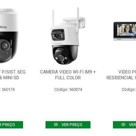
P/SIST. SEG
CAMERA VIDEO WI-FI IM9 +
VIDEO P
6 MINI SD
FULL COLOR
RESIDENCIAL 
: 560174
Código: 560074
Código:
R PREÇO
VER PREÇO
VER