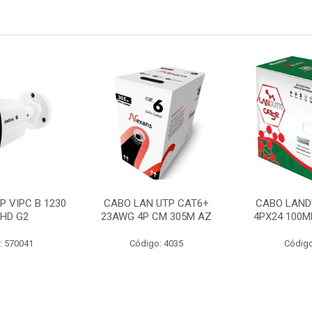
P VIPC B 1230
CABO LAN UTP CAT6+
CABO LAND
 HD G2
23AWG 4P CM 305M AZ
4PX24 100M
: 570041
Código: 4035
Código