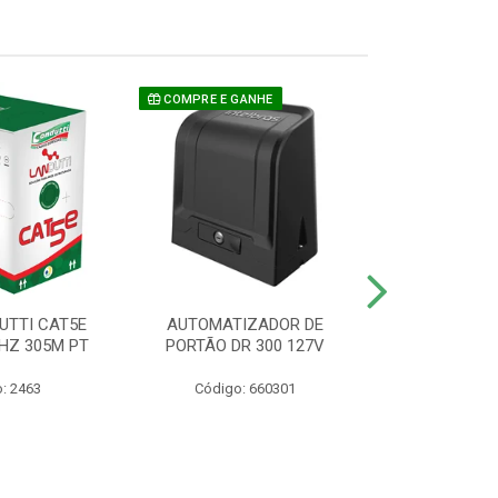
COMPRE E GANHE
UTTI CAT5E
AUTOMATIZADOR DE
CAMERA P/ S
HZ 305M PT
PORTÃO DR 300 127V
1220 BU
: 2463
Código: 660301
Código: