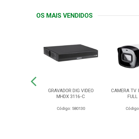
OS MAIS VENDIDOS
TTIV 600VA-
GRAVADOR DIG VIDEO
CAMERA TV I
20V
MHDX 3116-C
FULL
: 822200
Código: 580130
Código