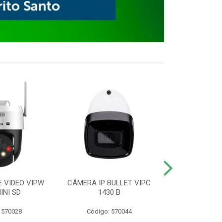
E VIDEO VIPW
CÂMERA IP BULLET VIPC
GRAVADOR 
INI SD
1430 B
MHDX 3
 570028
Código: 570044
Código: