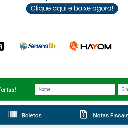
ertas!
Boletos
Notas Fiscai