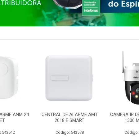
ARME ANM 24
CENTRAL DE ALARME AMT
CAMERA IP D
ET
2018 E SMART
1300 M
: 543512
Código: 543578
Código: