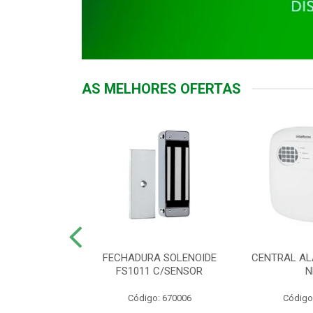
AS MELHORES OFERTAS
DOR ACESSO
FECHADURA SOLENOIDE
CENTRAL AL
 5531 MF EX
FS1011 C/SENSOR
N
: 900018
Código: 670006
Código