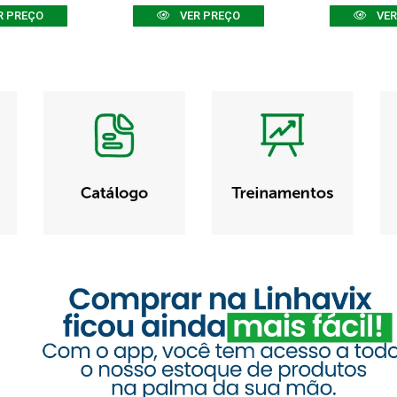
R PREÇO
VER PREÇO
VER