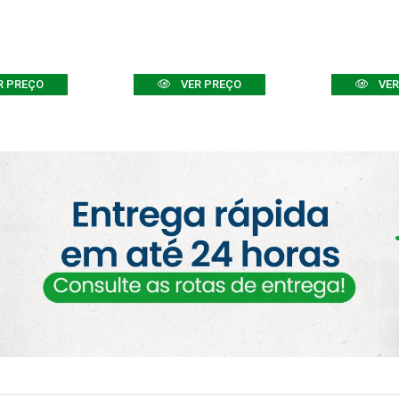
R PREÇO
VER PREÇO
VER