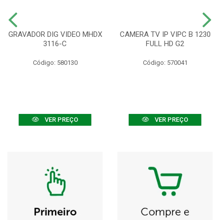
GRAVADOR DIG VIDEO MHDX
CAMERA TV IP VIPC B 1230
3116-C
FULL HD G2
Código: 580130
Código: 570041
VER PREÇO
VER PREÇO