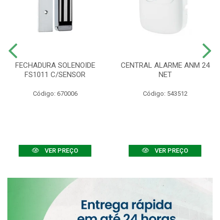
FECHADURA SOLENOIDE
CENTRAL ALARME ANM 24
FS1011 C/SENSOR
NET
Código: 670006
Código: 543512
VER PREÇO
VER PREÇO