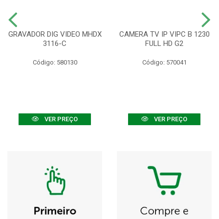
GRAVADOR DIG VIDEO MHDX
CAMERA TV IP VIPC B 1230
3116-C
FULL HD G2
Código: 580130
Código: 570041
VER PREÇO
VER PREÇO