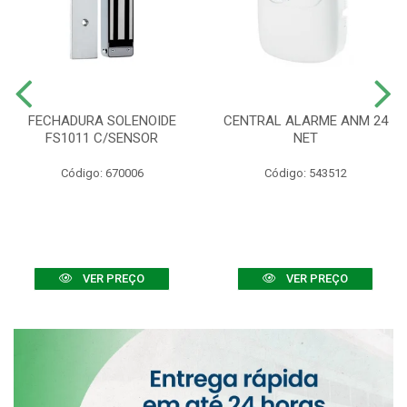
FECHADURA SOLENOIDE
CENTRAL ALARME ANM 24
FS1011 C/SENSOR
NET
Código: 670006
Código: 543512
VER PREÇO
VER PREÇO