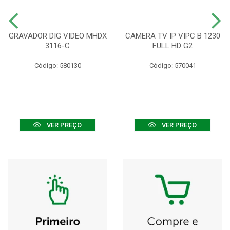
GRAVADOR DIG VIDEO MHDX
CAMERA TV IP VIPC B 1230
3116-C
FULL HD G2
Código: 580130
Código: 570041
VER PREÇO
VER PREÇO