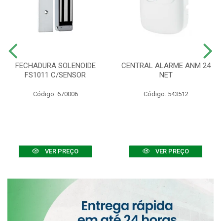
FECHADURA SOLENOIDE
CENTRAL ALARME ANM 24
FS1011 C/SENSOR
NET
Código: 670006
Código: 543512
VER PREÇO
VER PREÇO