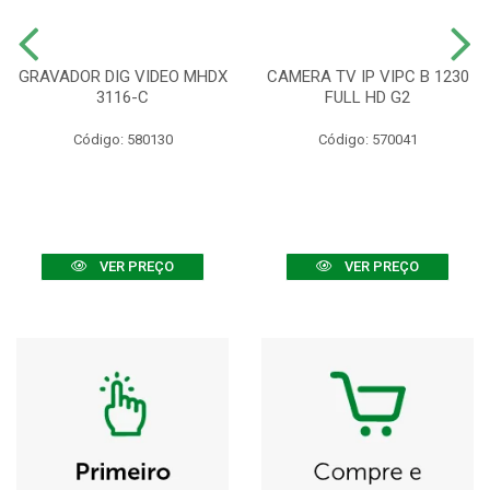
GRAVADOR DIG VIDEO MHDX
CAMERA TV IP VIPC B 1230
3116-C
FULL HD G2
Código: 580130
Código: 570041
VER PREÇO
VER PREÇO