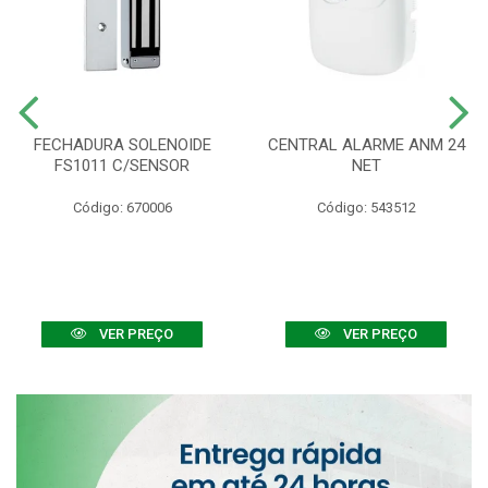
FECHADURA SOLENOIDE
CENTRAL ALARME ANM 24
FS1011 C/SENSOR
NET
Código: 670006
Código: 543512
VER PREÇO
VER PREÇO